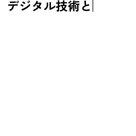
デ
ジ
タ
ル
技
術
と
表
現
で
、
デジタル化が進み、社会は便利になった。
でも同時に、取り残されたと