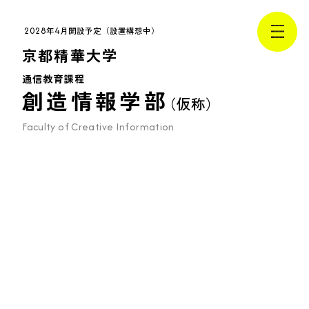
2028
4
年
月開設予定（設置構想中）
メニ
京都精華大学
通信教育課程
TOP
創造情報学部
（仮称）
創造情報学部について
Faculty of Creative Information
学部概要
京都精華大学
公式サイト
Kyoto Seika University
（新しいタブで開く）